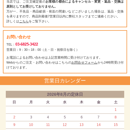
当店では、ご注文確定後の
お客様の都合によるキャンセル・変更・返品・交換は
原則としてお受けしておりません。
万が一、不良品・商品破損・発送の間違いなどございました場合は、返品・交換
を承りますので、商品到着後7営業日以内に弊社スタッフまでご連絡ください。
詳しくは
こちら
をご覧下さい。
お問い合わせ
03-6825-3422
TEL：
営業日：9：30～18：00（土・日・祝祭日を除く）
お電話によるお問い合わせは上記営業時間に受け付けております。
Webからのご注文・お問い合わせはこちらの
お問合せフォーム
から24時間受け付
けております。
営業日カレンダー
2026年8月の定休日
日
月
火
水
木
金
土
1
2
3
4
5
6
7
8
9
10
11
12
13
14
15