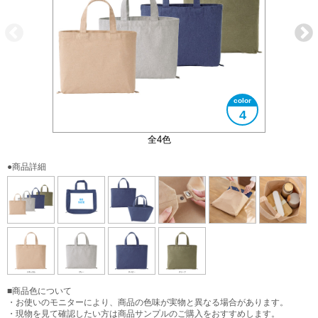
4
底面のボタンを留めるとマチありになります
B5サイズ対応
使用イメージ
使用イメージ
2WAY仕様
全4色
●商品詳細
■商品色について
・お使いのモニターにより、商品の色味が実物と異なる場合があります。
・現物を見て確認したい方は商品サンプルのご購入をおすすめします。