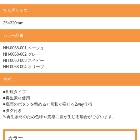
持ち手サイズ
25×320mm
カラー品番
NH-0068-001 ベージュ
NH-0068-002 グレー
NH-0068-003 ネイビー
NH-0068-004 オリーブ
備考
■船底タイプ
■再生素材使用
■底面のボタンを留めると形状が変わる2way仕様
■タグ付き
※再生素材のため色味や質感に差が生じる場合がございます。
カラー