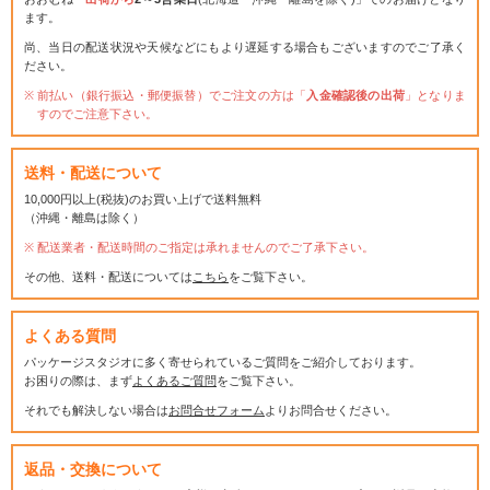
ます。
尚、当日の配送状況や天候などにもより遅延する場合もございますのでご了承く
ださい。
前払い（銀行振込・郵便振替）でご注文の方は「
入金確認後の出荷
」となりま
すのでご注意下さい。
送料・配送について
10,000円以上(税抜)のお買い上げで送料無料
（沖縄・離島は除く）
配送業者・配送時間のご指定は承れませんのでご了承下さい。
その他、送料・配送については
こちら
をご覧下さい。
よくある質問
パッケージスタジオに多く寄せられているご質問をご紹介しております。
お困りの際は、まず
よくあるご質問
をご覧下さい。
それでも解決しない場合は
お問合せフォーム
よりお問合せください。
返品・交換について