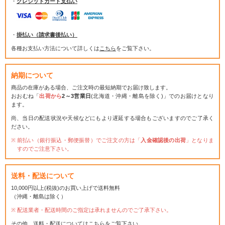
・
クレジットカード支払い
・
掛払い（請求書後払い）
各種お支払い方法について詳しくは
こちら
をご覧下さい。
納期について
商品の在庫がある場合、ご注文時の最短納期でお届け致します。
おおむね「
出荷から
2～3営業日
(北海道・沖縄・離島を除く)」でのお届けとなり
ます。
尚、当日の配送状況や天候などにもより遅延する場合もございますのでご了承く
ださい。
前払い（銀行振込・郵便振替）でご注文の方は「
入金確認後の出荷
」となりま
すのでご注意下さい。
送料・配送について
10,000円以上(税抜)のお買い上げで送料無料
（沖縄・離島は除く）
配送業者・配送時間のご指定は承れませんのでご了承下さい。
その他、送料・配送については
こちら
をご覧下さい。