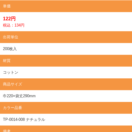
単価
122円
税込：134円
出荷単位
200枚入
材質
コットン
商品サイズ
巾220×袋丈290mm
カラー品番
TP-0014-008 ナチュラル
備考