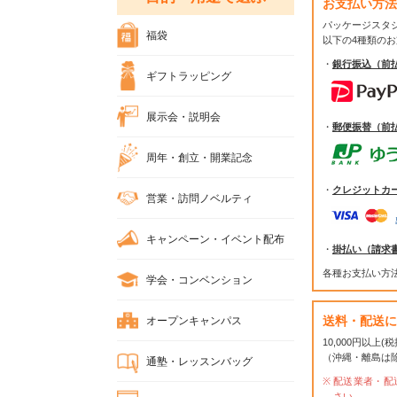
お支払い方法
パッケージスタ
福袋
以下の4種類の
・
銀行振込（前
ギフトラッピング
展示会・説明会
・
郵便振替（前
周年・創立・開業記念
・
クレジットカ
営業・訪問ノベルティ
キャンペーン・イベント配布
・
掛払い（請求
各種お支払い方
学会・コンベンション
送料・配送に
オープンキャンパス
10,000円以上
（沖縄・離島は
通塾・レッスンバッグ
配送業者・配
さい。