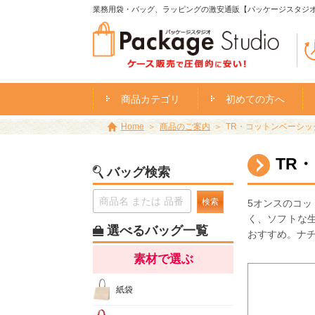
業務用袋・バッグ、ラッピングの激安通販【パッケージスタジ
商品カテゴリ
初めての方へ
Home
商品のご案内
TR・コットンベーシック
TR
バッグ検索
検索
5オンスのコ
く、ソフトな生
選べるバッグ一覧
おすすめ。ナ
素材で選ぶ
紙袋