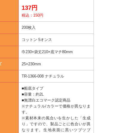
137円
税込：150円
200枚入
コットン 5オンス
巾230×袋丈210×底マチ80mm
ズ
25×230mm
TR-1366-008 ナチュラル
■船底タイプ
■容量：約2L
■無漂白エコマーク認定商品
※ナチュラル/カラーで価格が異なりま
す。
※素材本来の風合いを生かした「生成
り」ですので、製品ごとに色合いが異
なります。生地表面に黒いツブツブ