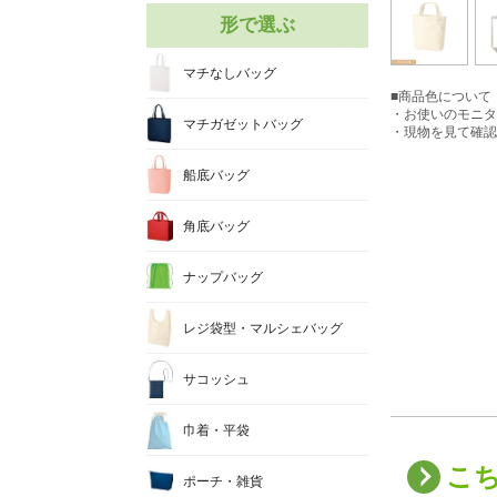
形で選ぶ
マチなしバッグ
■商品色について
・お使いのモニタ
マチガゼットバッグ
・現物を見て確認
船底バッグ
角底バッグ
ナップバッグ
レジ袋型・マルシェバッグ
サコッシュ
巾着・平袋
こ
ポーチ・雑貨