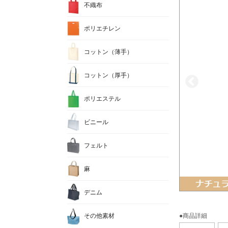
不織布
ポリエチレン
コットン（薄手）
コットン（厚手）
ポリエステル
ビニール
フェルト
麻
デニム
その他素材
●商品詳細