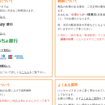
について
納期について
ジオでは
商品の在庫がある場合、ご注文時の最
お支払い方法をご利用頂けます。
ます。
おおむね「
出荷から
2～3営業日
(北海
払い）
く)」でのお届けとなります。
尚、当日の配送状況や天候などにもよ
ざいますのでご了承ください。
払い）
前払い（銀行振込・郵便振替）でご
認後の出荷
」となりますのでご注意下
ード支払い
書後払い）
法について詳しくは
こちら
をご覧下さい。
ついて
よくある質問
(税抜)のお買い上げで送料無料
パッケージスタジオに多く寄せられて
除く）
しております。
お困りの際は、まず
よくあるご質問
をご
送時間のご指定は承れませんのでご了承下
それでも解決しない場合は
お問合せフ