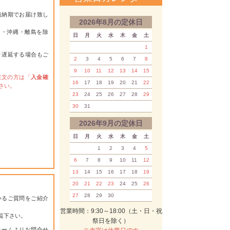
短納期でお届け致し
2026年8月の定休日
道・沖縄・離島を除
日
月
火
水
木
金
土
1
り遅延する場合もご
2
3
4
5
6
7
8
9
10
11
12
13
14
15
注文の方は「
入金確
16
17
18
19
20
21
22
さい。
23
24
25
26
27
28
29
30
31
2026年9月の定休日
日
月
火
水
木
金
土
1
2
3
4
5
6
7
8
9
10
11
12
13
14
15
16
17
18
19
20
21
22
23
24
25
26
27
28
29
30
いるご質問をご紹介
営業時間：9:30～18:00（土・日・祝
覧下さい。
祭日を除く）
ォーム
よりお問合せ