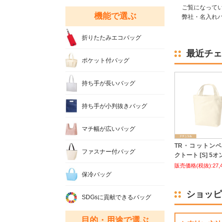
ご覧になって
機能で選ぶ
弊社・名入れバ
折りたたみエコバッグ
最近チェ
ポケット付バッグ
持ち手が長いバッグ
持ち手が小判抜きバッグ
マチ幅が広いバッグ
TR・コットン
ファスナー付バッグ
クトート [S] 5オ
販売価格(税抜):27,
保冷バッグ
ショッピ
SDGsに貢献できるバッグ
目的・用途で選ぶ