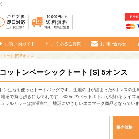
オ】
ご注文後
10,000円
以上
即日対応
送料無料
土日祝は除く
沖縄・離島は別途
お買い物ガイド
よくあるご質問
お問い合わせ
トート [S] 5オンス
・コットンベーシックトート [S] 5オンス
ットン生地を使ったトートバッグです。生地の目が詰まった5オンスの生
地感で持ち歩きにも便利です。300mlのペットボトルが隠れるサイ
チュラルカラーは無漂白で、地球にやさしいエコマーク商品となってい
販売価格