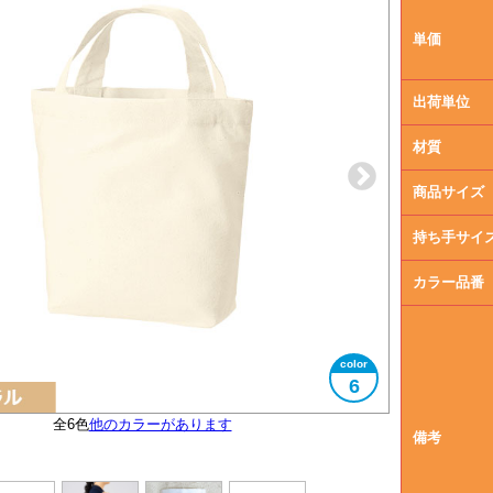
単価
出荷単位
材質
商品サイズ
持ち手サイ
カラー品番
6
全6色
エコマークタグ付き
他のカラーがあります
大きさイメージ
A5サイズ対応
備考