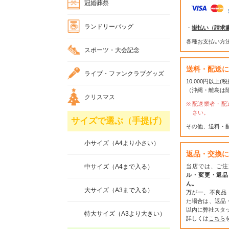
冠婚葬祭
ランドリーバッグ
・
掛払い（請求
各種お支払い方
スポーツ・大会記念
送料・配送に
ライブ・ファンクラブグッズ
10,000円以上
（沖縄・離島は
クリスマス
配送業者・配
さい。
サイズで選ぶ（手提げ）
その他、送料・
小サイズ（A4より小さい）
返品・交換に
中サイズ（A4まで入る）
当店では、ご注
ル・変更・返品
ん。
大サイズ（A3まで入る）
万が一、不良品
た場合は、返品
以内に弊社スタ
特大サイズ（A3より大きい）
詳しくは
こちら