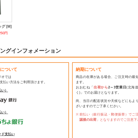
 [M]
250円
ングインフォメーション
について
納期について
ジオでは
商品の在庫がある場合、ご注文時の最
お支払い方法をご利用頂けます。
ます。
おおむね「
出荷から
2～3営業日
(北海
払い）
く)」でのお届けとなります。
尚、当日の配送状況や天候などにもよ
ざいますのでご了承ください。
払い）
前払い（銀行振込・郵便振替）でご
認後の出荷
」となりますのでご注意下
ード支払い