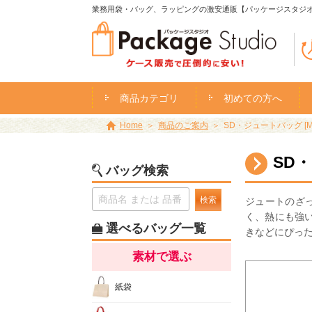
業務用袋・バッグ、ラッピングの激安通販【パッケージスタジ
商品カテゴリ
初めての方へ
Home
商品のご案内
SD・ジュートバッグ [M
SD
バッグ検索
検索
ジュートのざ
く、熱にも強
選べるバッグ一覧
きなどにぴっ
素材で選ぶ
紙袋