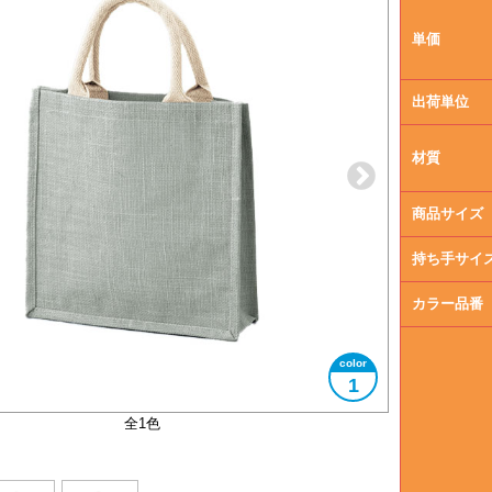
単価
出荷単位
材質
商品サイズ
持ち手サイ
カラー品番
1
A4サイズ対応
全1色