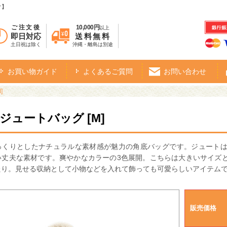
オ】
ご注文後
10,000円
以上
即日対応
送料無料
土日祝は除く
沖縄・離島は別途
お買い物ガイド
よくあるご質問
お問い合わせ
]
・ジュートバッグ [M]
っくりとしたナチュラルな素材感が魅力の角底バッグです。ジュート
い丈夫な素材です。爽やかなカラーの3色展開。こちらは大きいサイズ
たり。見せる収納として小物などを入れて飾っても可愛らしいアイテム
販売価格