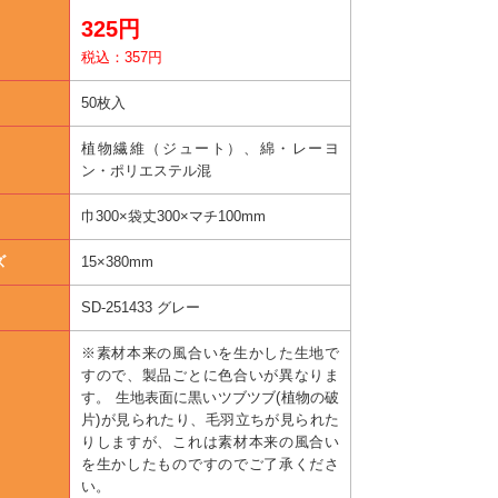
325円
税込：357円
50枚入
植物繊維（ジュート）、綿・レーヨ
ン・ポリエステル混
巾300×袋丈300×マチ100mm
ズ
15×380mm
SD-251433 グレー
※素材本来の風合いを生かした生地で
すので、製品ごとに色合いが異なりま
す。 生地表面に黒いツブツブ(植物の破
片)が見られたり、毛羽立ちが見られた
りしますが、これは素材本来の風合い
を生かしたものですのでご了承くださ
い。