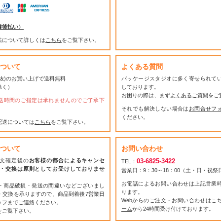
書後払い）
法について詳しくは
こちら
をご覧下さい。
ついて
よくある質問
(税抜)のお買い上げで送料無料
パッケージスタジオに多く寄せられて
除く）
しております。
お困りの際は、まず
よくあるご質問
をご
送時間のご指定は承れませんのでご了承下
それでも解決しない場合は
お問合せフ
ください。
配送については
こちら
をご覧下さい。
ついて
お問い合わせ
文確定後の
お客様の都合によるキャンセ
03-6825-3422
TEL：
・交換は原則としてお受けしておりませ
営業日：9：30～18：00（土・日・祝
お電話によるお問い合わせは上記営業
・商品破損・発送の間違いなどございまし
ります。
・交換を承りますので、商品到着後7営業日
Webからのご注文・お問い合わせはこ
ッフまでご連絡ください。
ーム
から24時間受け付けております。
をご覧下さい。