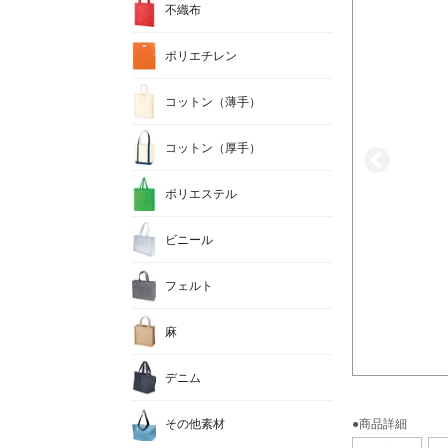
不織布
ポリエチレン
コットン（薄手）
コットン（厚手）
ポリエステル
ビニール
フェルト
麻
デニム
その他素材
●商品詳細