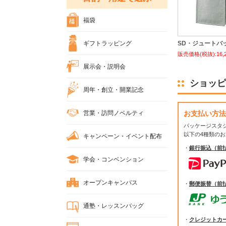
福袋
ギフトラッピング
SD・ジュートバッグ
販売価格(税抜):16,
展示会・説明会
ショッピ
周年・創立・開業記念
営業・訪問ノベルティ
お支払い方法
パッケージスタ
以下の4種類の
キャンペーン・イベント配布
・
銀行振込（前
学会・コンベンション
オープンキャンパス
・
郵便振替（前
通塾・レッスンバッグ
・
クレジットカ