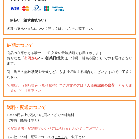
・
掛払い（請求書後払い）
各種お支払い方法について詳しくは
こちら
をご覧下さい。
納期について
商品の在庫がある場合、ご注文時の最短納期でお届け致します。
おおむね「
出荷から
2～3営業日
(北海道・沖縄・離島を除く)」でのお届けとなり
ます。
尚、当日の配送状況や天候などにもより遅延する場合もございますのでご了承く
ださい。
前払い（銀行振込・郵便振替）でご注文の方は「
入金確認後の出荷
」となりま
すのでご注意下さい。
送料・配送について
10,000円以上(税抜)のお買い上げで送料無料
（沖縄・離島は除く）
配送業者・配送時間のご指定は承れませんのでご了承下さい。
その他、送料・配送については
こちら
をご覧下さい。