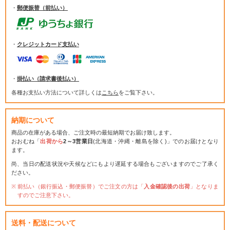
・
郵便振替（前払い）
・
クレジットカード支払い
・
掛払い（請求書後払い）
各種お支払い方法について詳しくは
こちら
をご覧下さい。
納期について
商品の在庫がある場合、ご注文時の最短納期でお届け致します。
おおむね「
出荷から
2～3営業日
(北海道・沖縄・離島を除く)」でのお届けとなり
ます。
尚、当日の配送状況や天候などにもより遅延する場合もございますのでご了承く
ださい。
前払い（銀行振込・郵便振替）でご注文の方は「
入金確認後の出荷
」となりま
すのでご注意下さい。
送料・配送について