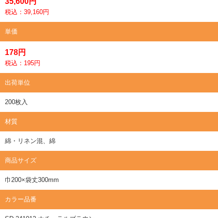
35,600円
税込：39,160円
単価
178円
税込：195円
出荷単位
200枚入
材質
綿・リネン混、綿
商品サイズ
巾200×袋丈300mm
カラー品番