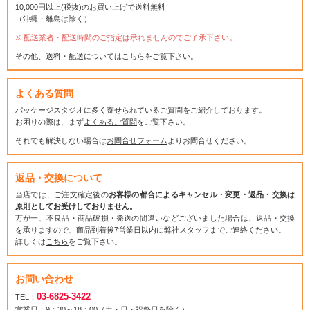
10,000円以上(税抜)のお買い上げで送料無料
（沖縄・離島は除く）
配送業者・配送時間のご指定は承れませんのでご了承下さい。
その他、送料・配送については
こちら
をご覧下さい。
よくある質問
パッケージスタジオに多く寄せられているご質問をご紹介しております。
お困りの際は、まず
よくあるご質問
をご覧下さい。
それでも解決しない場合は
お問合せフォーム
よりお問合せください。
返品・交換について
当店では、ご注文確定後の
お客様の都合によるキャンセル・変更・返品・交換は
原則としてお受けしておりません。
万が一、不良品・商品破損・発送の間違いなどございました場合は、返品・交換
を承りますので、商品到着後7営業日以内に弊社スタッフまでご連絡ください。
詳しくは
こちら
をご覧下さい。
お問い合わせ
03-6825-3422
TEL：
営業日：9：30～18：00（土・日・祝祭日を除く）