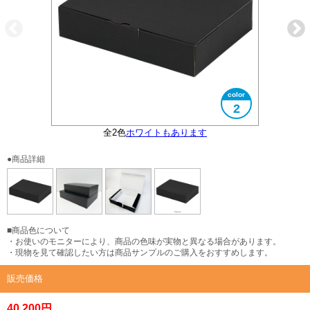
2
全2色
サイズ展開あり
開封時イメージ
ホワイトもあります
●商品詳細
■商品色について
・お使いのモニターにより、商品の色味が実物と異なる場合があります。
・現物を見て確認したい方は商品サンプルのご購入をおすすめします。
販売価格
40,200円