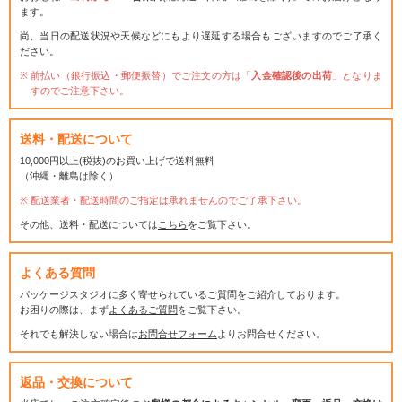
ます。
尚、当日の配送状況や天候などにもより遅延する場合もございますのでご了承く
ださい。
前払い（銀行振込・郵便振替）でご注文の方は「
入金確認後の出荷
」となりま
すのでご注意下さい。
送料・配送について
10,000円以上(税抜)のお買い上げで送料無料
（沖縄・離島は除く）
配送業者・配送時間のご指定は承れませんのでご了承下さい。
その他、送料・配送については
こちら
をご覧下さい。
よくある質問
パッケージスタジオに多く寄せられているご質問をご紹介しております。
お困りの際は、まず
よくあるご質問
をご覧下さい。
それでも解決しない場合は
お問合せフォーム
よりお問合せください。
返品・交換について