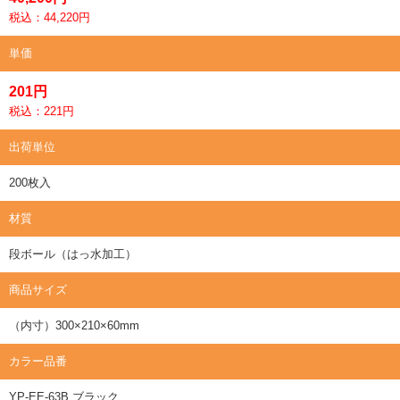
税込：44,220円
単価
201円
税込：221円
出荷単位
200枚入
材質
段ボール（はっ水加工）
商品サイズ
（内寸）300×210×60mm
カラー品番
YP-EE-63B ブラック