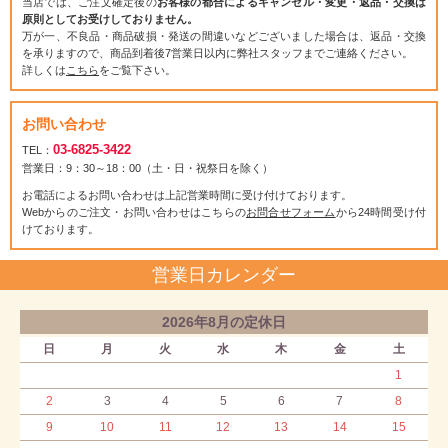
当店では、ご注文確定後の
お客様の都合によるキャンセル・変更・返品・交換は
原則としてお受けしておりません。
万が一、不良品・商品破損・発送の間違いなどございました場合は、返品・交換
を承りますので、商品到着後7営業日以内に弊社スタッフまでご連絡ください。
詳しくは
こちら
をご覧下さい。
お問い合わせ
03-6825-3422
TEL：
営業日：9：30～18：00（土・日・祝祭日を除く）
お電話によるお問い合わせは上記営業時間に受け付けております。
Webからのご注文・お問い合わせはこちらの
お問合せフォーム
から24時間受け付
けております。
営業日カレンダー
2026年8月の定休日
日
月
火
水
木
金
土
1
2
3
4
5
6
7
8
9
10
11
12
13
14
15