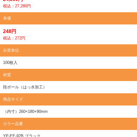
税込：27,280円
単価
248円
税込：272円
出荷単位
100枚入
材質
段ボール（はっ水加工）
商品サイズ
（内寸）260×180×90mm
カラー品番
YP-EE-92B ブラック