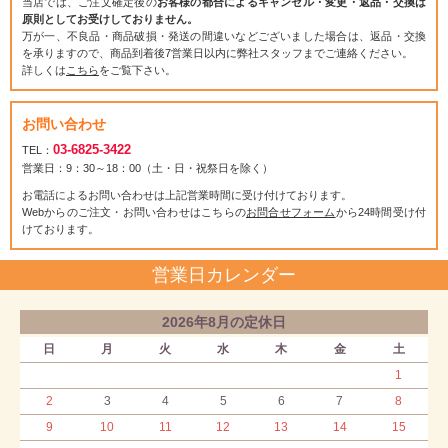
当店では、ご注文確定後の
お客様の都合によるキャンセル・変更・返品・交換は
原則としてお受けしておりません。
万が一、不良品・商品破損・発送の間違いなどございました場合は、返品・交換
を承りますので、商品到着後7営業日以内に弊社スタッフまでご連絡ください。
詳しくは
こちら
をご覧下さい。
お問い合わせ
03-6825-3422
TEL：
営業日：9：30～18：00（土・日・祝祭日を除く）
お電話によるお問い合わせは上記営業時間に受け付けております。
Webからのご注文・お問い合わせはこちらの
お問合せフォーム
から24時間受け付
けております。
営業日カレンダー
2026年8月の定休日
日
月
火
水
木
金
土
1
2
3
4
5
6
7
8
9
10
11
12
13
14
15