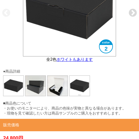
2
全2色
サイズ展開あり
開封時イメージ
ホワイトもあります
●商品詳細
■商品色について
・お使いのモニターにより、商品の色味が実物と異なる場合があります。
・現物を見て確認したい方は商品サンプルのご購入をおすすめします。
販売価格
24,800円