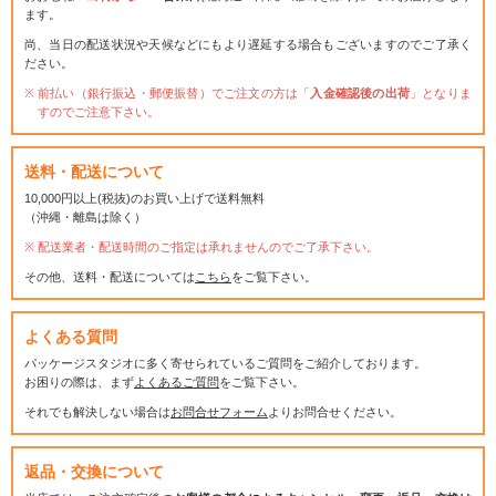
ます。
尚、当日の配送状況や天候などにもより遅延する場合もございますのでご了承く
ださい。
前払い（銀行振込・郵便振替）でご注文の方は「
入金確認後の出荷
」となりま
すのでご注意下さい。
送料・配送について
10,000円以上(税抜)のお買い上げで送料無料
（沖縄・離島は除く）
配送業者・配送時間のご指定は承れませんのでご了承下さい。
その他、送料・配送については
こちら
をご覧下さい。
よくある質問
パッケージスタジオに多く寄せられているご質問をご紹介しております。
お困りの際は、まず
よくあるご質問
をご覧下さい。
それでも解決しない場合は
お問合せフォーム
よりお問合せください。
返品・交換について