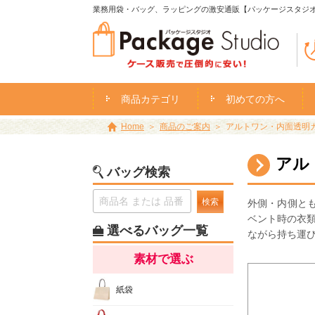
業務用袋・バッグ、ラッピングの激安通販【パッケージスタジ
商品カテゴリ
初めての方へ
Home
商品のご案内
アルトワン・内面透明
アル
バッグ検索
検索
外側・内側と
ベント時の衣
選べるバッグ一覧
ながら持ち運
素材で選ぶ
紙袋