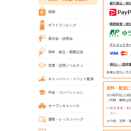
・
銀行振込（前
福袋
・
郵便振替（前
ギフトラッピング
展示会・説明会
・
クレジットカ
周年・創立・開業記念
・
掛払い（請求
営業・訪問ノベルティ
各種お支払い方
キャンペーン・イベント配布
送料・配送に
学会・コンベンション
10,000円以上
（沖縄・離島は
オープンキャンパス
配送業者・配
さい。
通塾・レッスンバッグ
その他、送料・