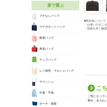
形で選ぶ
マチなしバッグ
■商品色について
・お使いのモニタ
マチガゼットバッグ
・現物を見て確認
船底バッグ
角底バッグ
ナップバッグ
レジ袋型・マルシェバッグ
サコッシュ
こ
巾着・平袋
ご覧になって
弊社・名入れバ
ポーチ・雑貨