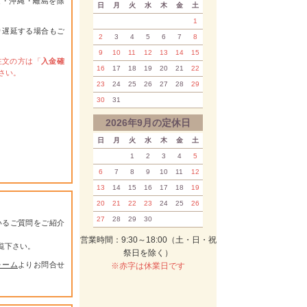
道・沖縄・離島を除
日
月
火
水
木
金
土
1
り遅延する場合もご
2
3
4
5
6
7
8
9
10
11
12
13
14
15
注文の方は「
入金確
16
17
18
19
20
21
22
さい。
23
24
25
26
27
28
29
30
31
2026年9月の定休日
日
月
火
水
木
金
土
1
2
3
4
5
6
7
8
9
10
11
12
13
14
15
16
17
18
19
20
21
22
23
24
25
26
27
28
29
30
いるご質問をご紹介
営業時間：9:30～18:00（土・日・祝
覧下さい。
祭日を除く）
ォーム
よりお問合せ
※赤字は休業日です