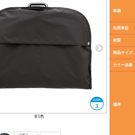
単価
出荷単位
材質
商品サイズ
カラー品番
備考
1
内側：EVA（透明）
イメージ図
全1色