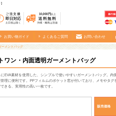
オ】
ご注文後
10,000円
以上
即日対応
送料無料
土日祝は除く
沖縄・離島は別途
お買い物ガイド
よくあるご質問
お問い合わせ
ガーメントバッグ
トワン・内面透明ガーメントバッグ
もにEVA素材を使用した、シンプルで使いやすいガーメントバッグ。内
類管理に便利です。PPフィルムのポケット窓が付いており、メモやタグ
びできる、実用性の高い一枚です。
販売価格