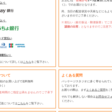
おおむね「
出荷から
2～3営業日
(北海
払い）
く)」でのお届けとなります。
尚、当日の配送状況や天候などにもよ
ざいますのでご了承ください。
払い）
前払い（銀行振込・郵便振替）でご
認後の出荷
」となりますのでご注意下
ード支払い
書後払い）
法について詳しくは
こちら
をご覧下さい。
ついて
よくある質問
(税抜)のお買い上げで送料無料
パッケージスタジオに多く寄せられて
除く）
しております。
お困りの際は、まず
よくあるご質問
をご
送時間のご指定は承れませんのでご了承下
それでも解決しない場合は
お問合せフ
ください。
配送については
こちら
をご覧下さい。