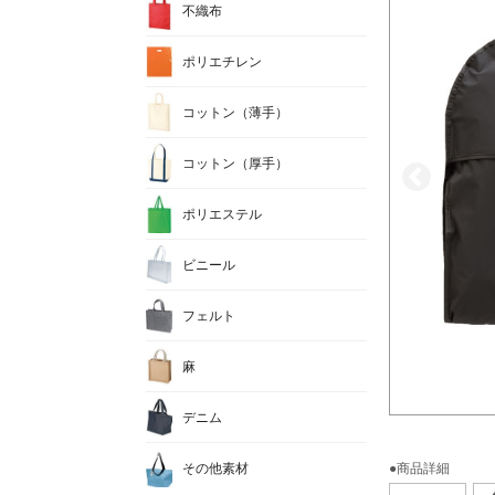
不織布
ポリエチレン
コットン（薄手）
コットン（厚手）
ポリエステル
ビニール
フェルト
麻
デニム
その他素材
●商品詳細