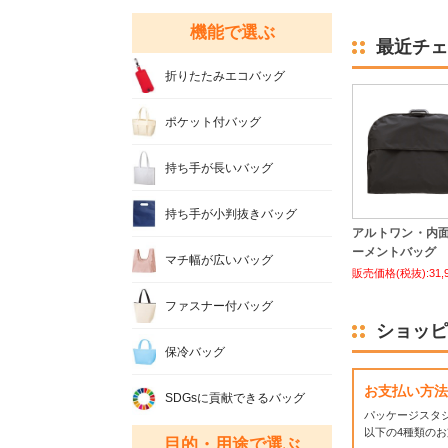
機能で選ぶ
最近チェ
折りたたみエコバッグ
ポケット付バッグ
持ち手が長いバッグ
持ち手が小判抜きバッグ
アルトワン・内
ーメントバッグ
マチ幅が広いバッグ
販売価格(税抜):31,
ファスナー付バッグ
ショッピ
保冷バッグ
お支払い方法
SDGsに貢献できるバッグ
パッケージスタ
以下の4種類の
目的・用途で選ぶ