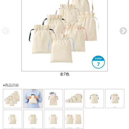
7
大きさイメージ
使用イメージ
全4サイズ
全7色
●商品詳細