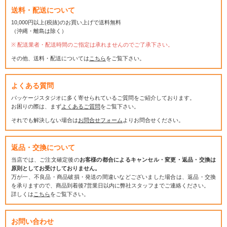
送料・配送について
10,000円以上(税抜)のお買い上げで送料無料
（沖縄・離島は除く）
配送業者・配送時間のご指定は承れませんのでご了承下さい。
その他、送料・配送については
こちら
をご覧下さい。
よくある質問
パッケージスタジオに多く寄せられているご質問をご紹介しております。
お困りの際は、まず
よくあるご質問
をご覧下さい。
それでも解決しない場合は
お問合せフォーム
よりお問合せください。
返品・交換について
当店では、ご注文確定後の
お客様の都合によるキャンセル・変更・返品・交換は
原則としてお受けしておりません。
万が一、不良品・商品破損・発送の間違いなどございました場合は、返品・交換
を承りますので、商品到着後7営業日以内に弊社スタッフまでご連絡ください。
詳しくは
こちら
をご覧下さい。
お問い合わせ