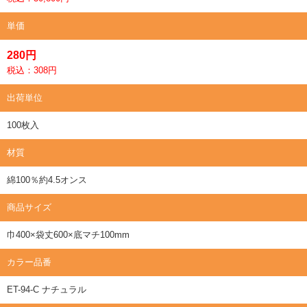
単価
280円
税込：308円
出荷単位
100枚入
材質
綿100％約4.5オンス
商品サイズ
巾400×袋丈600×底マチ100mm
カラー品番
ET-94-C ナチュラル