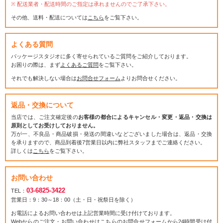
配送業者・配送時間のご指定は承れませんのでご了承下さい。
その他、送料・配送については
こちら
をご覧下さい。
よくある質問
パッケージスタジオに多く寄せられているご質問をご紹介しております。
お困りの際は、まず
よくあるご質問
をご覧下さい。
それでも解決しない場合は
お問合せフォーム
よりお問合せください。
返品・交換について
当店では、ご注文確定後の
お客様の都合によるキャンセル・変更・返品・交換は
原則としてお受けしておりません。
万が一、不良品・商品破損・発送の間違いなどございました場合は、返品・交換
を承りますので、商品到着後7営業日以内に弊社スタッフまでご連絡ください。
詳しくは
こちら
をご覧下さい。
お問い合わせ
03-6825-3422
TEL：
営業日：9：30～18：00（土・日・祝祭日を除く）
お電話によるお問い合わせは上記営業時間に受け付けております。
Webからのご注文・お問い合わせはこちらの
お問合せフォーム
から24時間受け付