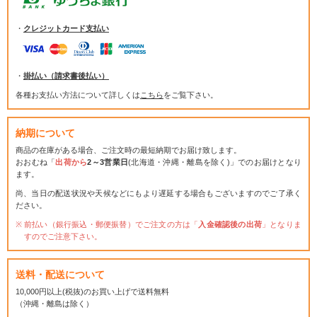
・
クレジットカード支払い
・
掛払い（請求書後払い）
各種お支払い方法について詳しくは
こちら
をご覧下さい。
納期について
商品の在庫がある場合、ご注文時の最短納期でお届け致します。
おおむね「
出荷から
2～3営業日
(北海道・沖縄・離島を除く)」でのお届けとなり
ます。
尚、当日の配送状況や天候などにもより遅延する場合もございますのでご了承く
ださい。
前払い（銀行振込・郵便振替）でご注文の方は「
入金確認後の出荷
」となりま
すのでご注意下さい。
送料・配送について
10,000円以上(税抜)のお買い上げで送料無料
（沖縄・離島は除く）