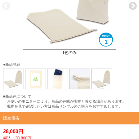
1
紐は共生地です。
A3サイズ対応
使用イメージ
1色のみ
●商品詳細
■商品色について
・お使いのモニターにより、商品の色味が実物と異なる場合があります。
・現物を見て確認したい方は商品サンプルのご購入をおすすめします。
販売価格
28,000円
税込：30,800円