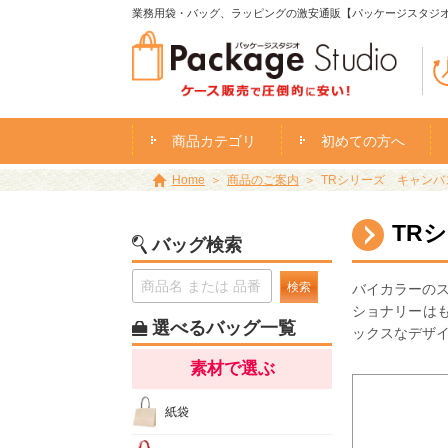
業務用袋・バッグ、ラッピングの激安通販【パッケージスタジ
商品カテゴリ
初めての方へ
Home
商品のご案内
TRシリーズ キャンバ
TR
バッグ検索
検索
バイカラーの
ショナリーは
選べるバッグ一覧
ックスなデザ
素材で選ぶ
紙袋