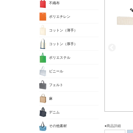
不織布
ポリエチレン
コットン（薄手）
コットン（厚手）
ポリエステル
ビニール
フェルト
麻
デニム
その他素材
●商品詳細