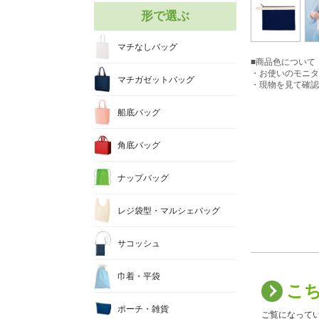
形で選ぶ
マチなしバッグ
■商品色について
・お使いのモニタ
マチガゼットバッグ
・現物を見て確認
船底バッグ
角底バッグ
ナップバッグ
レジ袋型・マルシェバッグ
サコッシュ
巾着・平袋
こ
ポーチ・雑貨
ご覧になって