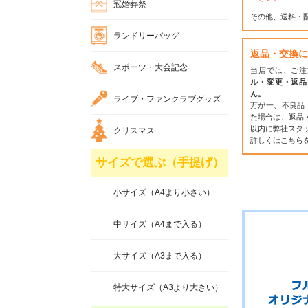
冠婚葬祭
その他、送料・
ランドリーバッグ
返品・交換に
スポーツ・大会記念
当店では、ご注
ル・変更・返品
ん。
ライブ・ファンクラブグッズ
万が一、不良品
た場合は、返品
以内に弊社スタ
クリスマス
詳しくは
こちら
サイズで選ぶ（手提げ）
小サイズ（A4より小さい）
中サイズ（A4まで入る）
大サイズ（A3まで入る）
特大サイズ（A3より大きい）