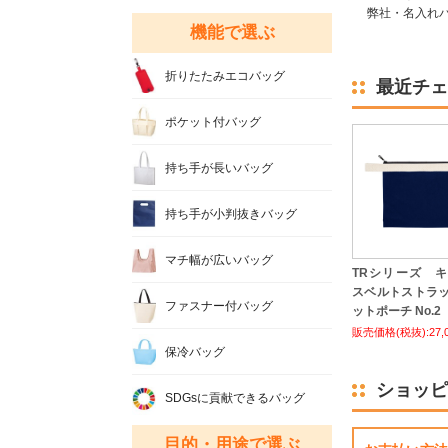
弊社・名入れバ
機能で選ぶ
折りたたみエコバッグ
最近チェ
ポケット付バッグ
持ち手が長いバッグ
持ち手が小判抜きバッグ
マチ幅が広いバッグ
TRシリーズ 
スベルトストラ
ファスナー付バッグ
ットポーチ No.2
販売価格(税抜):27,
保冷バッグ
ショッピ
SDGsに貢献できるバッグ
目的・用途で選ぶ