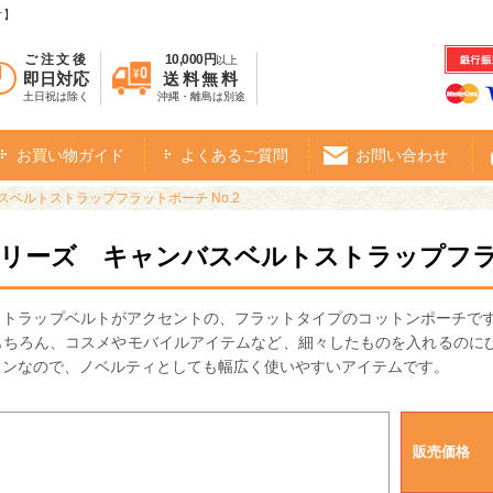
オ】
ご注文後
10,000円
以上
即日対応
送料無料
土日祝は除く
沖縄・離島は別途
お買い物ガイド
よくあるご質問
お問い合わせ
スベルトストラップフラットポーチ No.2
シリーズ キャンバスベルトストラップフラッ
ストラップベルトがアクセントの、フラットタイプのコットンポーチです
もちろん、コスメやモバイルアイテムなど、細々したものを入れるのに
インなので、ノベルティとしても幅広く使いやすいアイテムです。
販売価格