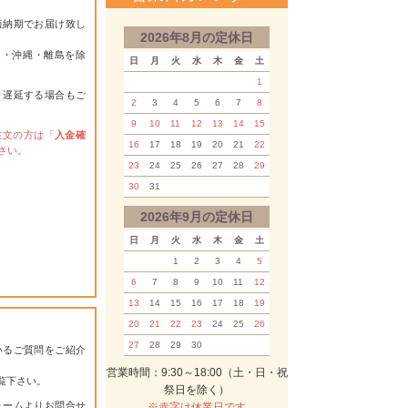
短納期でお届け致し
2026年8月の定休日
道・沖縄・離島を除
日
月
火
水
木
金
土
1
り遅延する場合もご
2
3
4
5
6
7
8
9
10
11
12
13
14
15
注文の方は「
入金確
16
17
18
19
20
21
22
さい。
23
24
25
26
27
28
29
30
31
2026年9月の定休日
日
月
火
水
木
金
土
1
2
3
4
5
6
7
8
9
10
11
12
13
14
15
16
17
18
19
20
21
22
23
24
25
26
27
28
29
30
いるご質問をご紹介
営業時間：9:30～18:00（土・日・祝
覧下さい。
祭日を除く）
ォーム
よりお問合せ
※赤字は休業日です