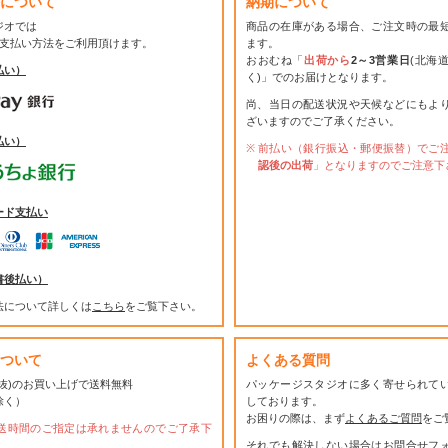
について
納期について
ジオでは
商品の在庫がある場合、ご注文時の最
お支払い方法をご利用頂けます。
ます。
おおむね「
出荷から
2～3営業日
(北海
払い）
く)」でのお届けとなります。
尚、当日の配送状況や天候などにもよ
ざいますのでご了承ください。
払い）
前払い（銀行振込・郵便振替）でご
認後の出荷
」となりますのでご注意下
ード支払い
書後払い）
法について詳しくは
こちら
をご覧下さい。
ついて
よくある質問
(税抜)のお買い上げで送料無料
パッケージスタジオに多く寄せられて
除く）
しております。
お困りの際は、まず
よくあるご質問
をご
送時間のご指定は承れませんのでご了承下
それでも解決しない場合は
お問合せフ