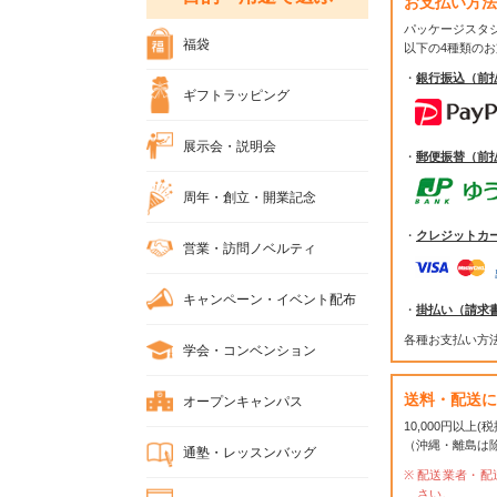
お支払い方法
パッケージスタ
福袋
以下の4種類の
・
銀行振込（前
ギフトラッピング
展示会・説明会
・
郵便振替（前
周年・創立・開業記念
・
クレジットカ
営業・訪問ノベルティ
キャンペーン・イベント配布
・
掛払い（請求
各種お支払い方
学会・コンベンション
送料・配送に
オープンキャンパス
10,000円以上
（沖縄・離島は
通塾・レッスンバッグ
配送業者・配
さい。