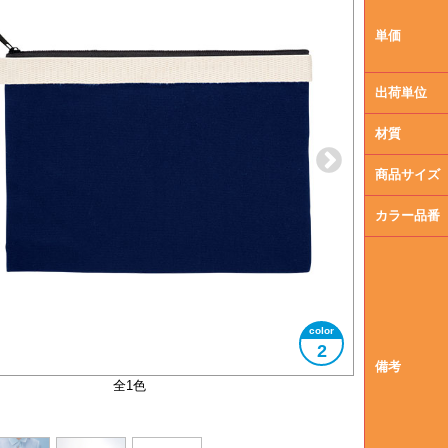
単価
出荷単位
材質
商品サイズ
カラー品番
2
備考
使用例 A5サイズのノートが入ります
大きさイメージ
全1色