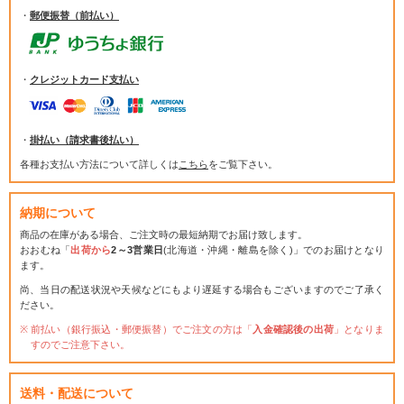
・
郵便振替（前払い）
・
クレジットカード支払い
・
掛払い（請求書後払い）
各種お支払い方法について詳しくは
こちら
をご覧下さい。
納期について
商品の在庫がある場合、ご注文時の最短納期でお届け致します。
おおむね「
出荷から
2～3営業日
(北海道・沖縄・離島を除く)」でのお届けとなり
ます。
尚、当日の配送状況や天候などにもより遅延する場合もございますのでご了承く
ださい。
前払い（銀行振込・郵便振替）でご注文の方は「
入金確認後の出荷
」となりま
すのでご注意下さい。
送料・配送について