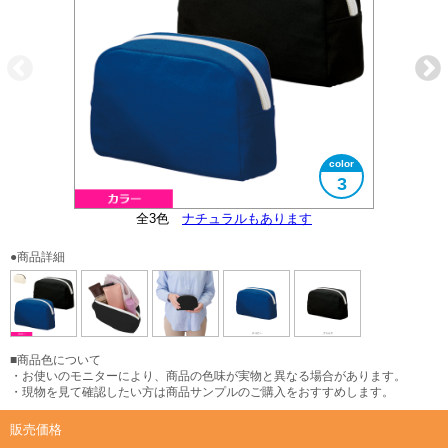
3
全3色
大きさイメージ
ナチュラルもあります
使用イメージ
●商品詳細
■商品色について
・お使いのモニターにより、商品の色味が実物と異なる場合があります。
・現物を見て確認したい方は商品サンプルのご購入をおすすめします。
販売価格