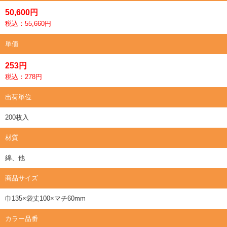
50,600円
税込：55,660円
単価
253円
税込：278円
出荷単位
200枚入
材質
綿、他
商品サイズ
巾135×袋丈100×マチ60mm
カラー品番