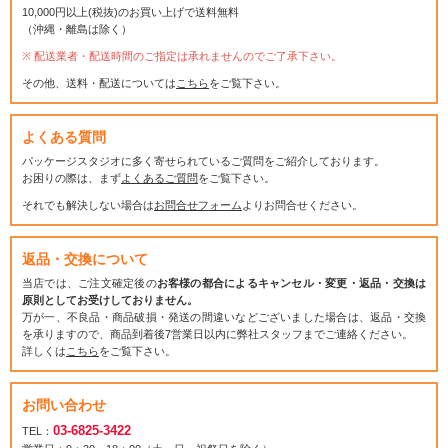
10,000円以上(税抜)のお買い上げで送料無料
（沖縄・離島は除く）
配送業者・配送時間のご指定は承れませんのでご了承下さい。
その他、送料・配送については
こちら
をご覧下さい。
よくある質問
パッケージスタジオに多く寄せられているご質問をご紹介しております。
お困りの際は、まず
よくあるご質問
をご覧下さい。
それでも解決しない場合は
お問合せフォーム
よりお問合せください。
返品・交換について
当店では、ご注文確定後の
お客様の都合によるキャンセル・変更・返品・交換は
原則としてお受けしておりません。
万が一、不良品・商品破損・発送の間違いなどございました場合は、返品・交換
を承りますので、商品到着後7営業日以内に弊社スタッフまでご連絡ください。
詳しくは
こちら
をご覧下さい。
お問い合わせ
03-6825-3422
TEL：