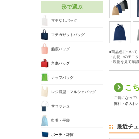
形で選ぶ
マチなしバッグ
マチガゼットバッグ
船底バッグ
■商品色について
・お使いのモニタ
・現物を見て確認
角底バッグ
ナップバッグ
こ
レジ袋型・マルシェバッグ
ご覧になって
弊社・名入れバ
サコッシュ
巾着・平袋
最近チェ
ポーチ・雑貨