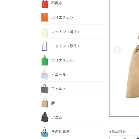
不織布
ポリエチレン
コットン（薄手）
コットン（厚手）
ポリエステル
ビニール
フェルト
麻
デニム
その他素材
●商品詳細