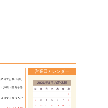
営業日カレンダー
短納期でお届け致し
2026年8月の定休日
道・沖縄・離島を除
日
月
火
水
木
金
土
1
り遅延する場合もご
2
3
4
5
6
7
8
9
10
11
12
13
14
15