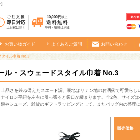
オ】
ご注文後
10,000円
以上
即日対応
送料無料
土日祝は除く
沖縄・離島は別途
お買い物ガイド
よくあるご質問
お問い合わせ
イル巾着 No.3
ール・スウェードスタイル巾着 No.3
と上品さを兼ね備えたスエード調、裏地はサテン地のお洒落で可愛らし
ナイロン平紐を左右に引っ張ると袋口が締まります。全2色、サイズは
衣類やシューズ、雑貨のギフトラッピングとして、またバッグ内の整理
販売価格