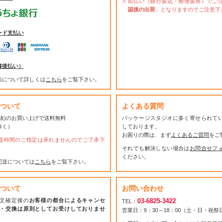
前払い（銀行振込・郵便振替）でご
認後の出荷
」となりますのでご注意下
ード支払い
書後払い）
法について詳しくは
こちら
をご覧下さい。
ついて
よくある質問
(税抜)のお買い上げで送料無料
パッケージスタジオに多く寄せられて
除く）
しております。
お困りの際は、まず
よくあるご質問
をご
送時間のご指定は承れませんのでご了承下
それでも解決しない場合は
お問合せフ
ください。
配送については
こちら
をご覧下さい。
ついて
お問い合わせ
文確定後の
お客様の都合によるキャンセ
03-6825-3422
TEL：
・交換は原則としてお受けしておりませ
営業日：9：30～18：00（土・日・祝