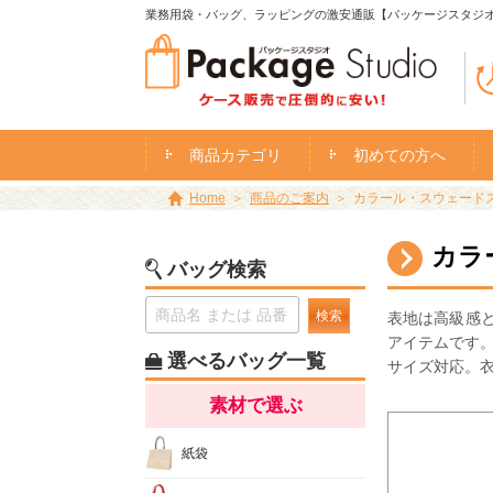
業務用袋・バッグ、ラッピングの激安通販【パッケージスタジ
商品カテゴリ
初めての方へ
Home
商品のご案内
カラール・スウェードスタ
カラ
バッグ検索
検索
表地は高級感
アイテムです。
選べるバッグ一覧
サイズ対応。
素材で選ぶ
紙袋