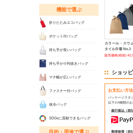
機能で選ぶ
折りたたみエコバッグ
ポケット付バッグ
カラール・スウ
タイル巾着 No.3
持ち手が長いバッグ
販売価格(税抜):42,
持ち手が小判抜きバッグ
ショッピ
マチ幅が広いバッグ
お支払い方法
ファスナー付バッグ
パッケージスタ
以下の4種類の
保冷バッグ
・
銀行振込（前
SDGsに貢献できるバッグ
目的・用途で選ぶ
・
郵便振替（前