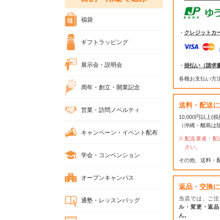
福袋
・
クレジットカ
ギフトラッピング
展示会・説明会
・
掛払い（請求
各種お支払い方
周年・創立・開業記念
送料・配送に
営業・訪問ノベルティ
10,000円以上
（沖縄・離島は
キャンペーン・イベント配布
配送業者・配
さい。
学会・コンベンション
その他、送料・
オープンキャンパス
返品・交換に
当店では、ご注
通塾・レッスンバッグ
ル・変更・返品
ん。