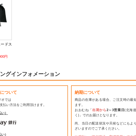
ェードス
000円
ングインフォメーション
について
納期について
ジオでは
商品の在庫がある場合、ご注文時の最
お支払い方法をご利用頂けます。
ます。
おおむね「
出荷から
2～3営業日
(北海
払い）
く)」でのお届けとなります。
尚、当日の配送状況や天候などにもよ
ざいますのでご了承ください。
払い）