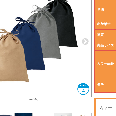
単価
出荷単位
材質
商品サイズ
カラー品番
備考
4
なめらかなスウェード調の布地です
A4サイズ対応
使用イメージ
紐部分
全4色
カラー