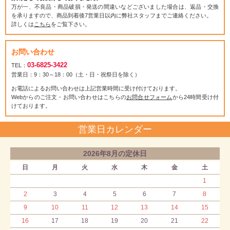
万が一、不良品・商品破損・発送の間違いなどございました場合は、返品・交換
を承りますので、商品到着後7営業日以内に弊社スタッフまでご連絡ください。
詳しくは
こちら
をご覧下さい。
お問い合わせ
03-6825-3422
TEL：
営業日：9：30～18：00（土・日・祝祭日を除く）
お電話によるお問い合わせは上記営業時間に受け付けております。
Webからのご注文・お問い合わせはこちらの
お問合せフォーム
から24時間受け付
けております。
営業日カレンダー
2026年8月の定休日
日
月
火
水
木
金
土
1
2
3
4
5
6
7
8
9
10
11
12
13
14
15
16
17
18
19
20
21
22