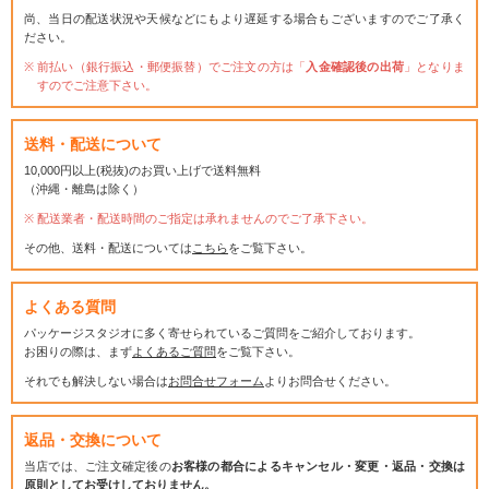
尚、当日の配送状況や天候などにもより遅延する場合もございますのでご了承く
ださい。
前払い（銀行振込・郵便振替）でご注文の方は「
入金確認後の出荷
」となりま
すのでご注意下さい。
送料・配送について
10,000円以上(税抜)のお買い上げで送料無料
（沖縄・離島は除く）
配送業者・配送時間のご指定は承れませんのでご了承下さい。
その他、送料・配送については
こちら
をご覧下さい。
よくある質問
パッケージスタジオに多く寄せられているご質問をご紹介しております。
お困りの際は、まず
よくあるご質問
をご覧下さい。
それでも解決しない場合は
お問合せフォーム
よりお問合せください。
返品・交換について
当店では、ご注文確定後の
お客様の都合によるキャンセル・変更・返品・交換は
原則としてお受けしておりません。