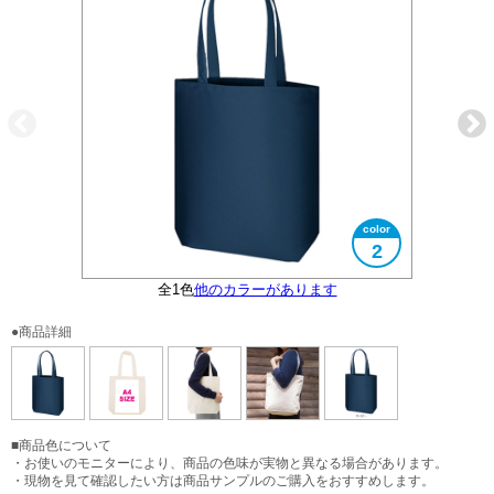
2
全1色
他のカラーがあります
大きさイメージ
大きさイメージ
A4サイズ対応
●商品詳細
■商品色について
・お使いのモニターにより、商品の色味が実物と異なる場合があります。
・現物を見て確認したい方は商品サンプルのご購入をおすすめします。