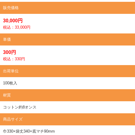
販売価格
30,000円
税込：33,000円
単価
300円
税込：330円
出荷単位
100枚入
材質
コットン約8オンス
商品サイズ
巾330×袋丈340×底マチ90mm