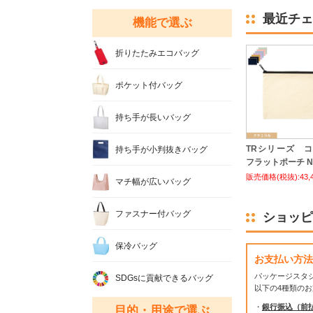
最近チェ
機能で選ぶ
折りたたみエコバッグ
ポケット付バッグ
持ち手が長いバッグ
TRシリーズ 
持ち手が小判抜きバッグ
フラットポーチ No
販売価格(税抜):43,
マチ幅が広いバッグ
ファスナー付バッグ
ショッピ
保冷バッグ
お支払い方法
パッケージスタ
SDGsに貢献できるバッグ
以下の4種類の
・
銀行振込（前
目的・用途で選ぶ