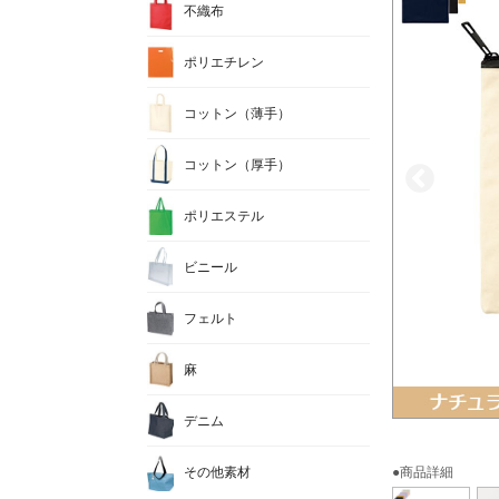
不織布
ポリエチレン
コットン（薄手）
コットン（厚手）
ポリエステル
ビニール
フェルト
麻
デニム
その他素材
●商品詳細