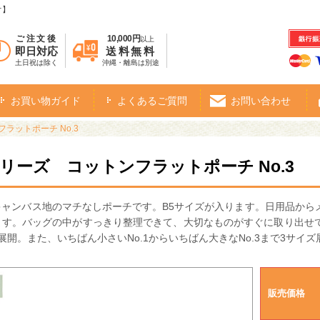
オ】
ご注文後
10,000円
以上
即日対応
送料無料
土日祝は除く
沖縄・離島は別途
お買い物ガイド
よくあるご質問
お問い合わせ
ラットポーチ No.3
シリーズ コットンフラットポーチ No.3
キャンバス地のマチなしポーチです。B5サイズが入ります。日用品から
ます。バッグの中がすっきり整理できて、大切なものがすぐに取り出せ
展開。また、いちばん小さいNo.1からいちばん大きなNo.3まで3サ
販売価格