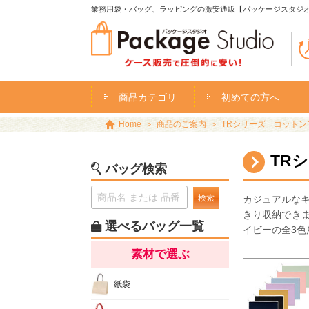
業務用袋・バッグ、ラッピングの激安通販【パッケージスタジ
商品カテゴリ
初めての方へ
Home
商品のご案内
TRシリーズ コットンフ
TR
バッグ検索
検索
カジュアルな
きり収納でき
選べるバッグ一覧
イビーの全3色
素材で選ぶ
紙袋