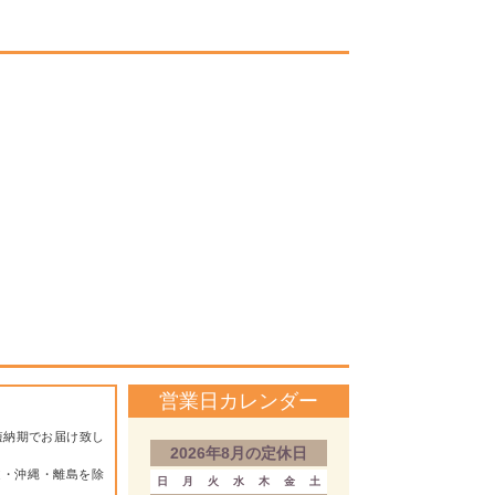
営業日カレンダー
短納期でお届け致し
2026年8月の定休日
道・沖縄・離島を除
日
月
火
水
木
金
土