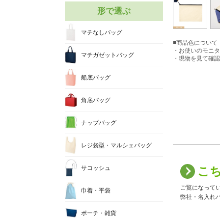
形で選ぶ
マチなしバッグ
■商品色について
・お使いのモニタ
マチガゼットバッグ
・現物を見て確認
船底バッグ
角底バッグ
ナップバッグ
レジ袋型・マルシェバッグ
サコッシュ
こ
ご覧になって
巾着・平袋
弊社・名入れバ
ポーチ・雑貨