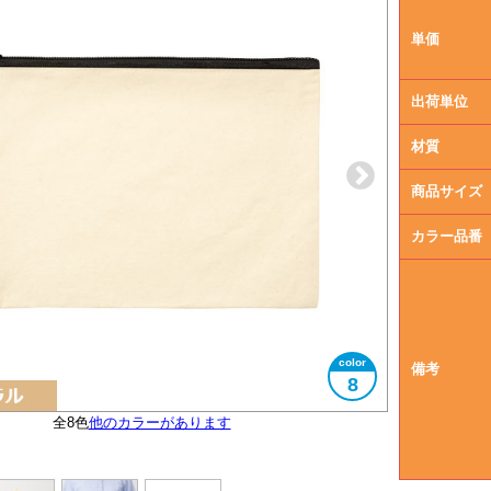
単価
出荷単位
材質
商品サイズ
カラー品番
備考
8
全8色
他のカラーがあります
大きさイメージ
使用イメージ