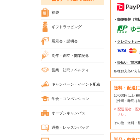
福袋
・
郵便振替（前
ギフトラッピング
展示会・説明会
・
クレジットカ
周年・創立・開業記念
・
掛払い（請求
営業・訪問ノベルティ
各種お支払い方
キャンペーン・イベント配布
送料・配送に
10,000円以上
学会・コンベンション
（沖縄・離島は
配送業者・配
オープンキャンパス
さい。
その他、送料・
通塾・レッスンバッグ
返品・交換に