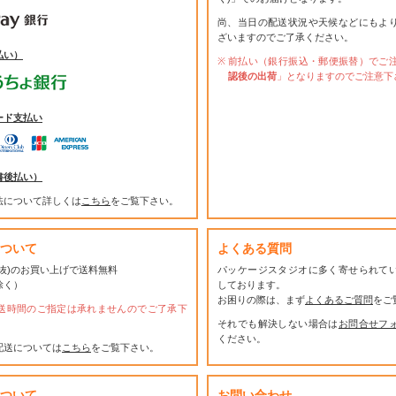
尚、当日の配送状況や天候などにもよ
ざいますのでご了承ください。
払い）
前払い（銀行振込・郵便振替）でご
認後の出荷
」となりますのでご注意下
ード支払い
書後払い）
法について詳しくは
こちら
をご覧下さい。
ついて
よくある質問
(税抜)のお買い上げで送料無料
パッケージスタジオに多く寄せられて
除く）
しております。
お困りの際は、まず
よくあるご質問
をご
送時間のご指定は承れませんのでご了承下
それでも解決しない場合は
お問合せフ
ください。
配送については
こちら
をご覧下さい。
ついて
お問い合わせ