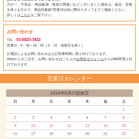
万が一、不良品・商品破損・発送の間違いなどございました場合は、返品・交換
を承りますので、商品到着後7営業日以内に弊社スタッフまでご連絡ください。
詳しくは
こちら
をご覧下さい。
お問い合わせ
03-6825-3422
TEL：
営業日：9：30～18：00（土・日・祝祭日を除く）
お電話によるお問い合わせは上記営業時間に受け付けております。
Webからのご注文・お問い合わせはこちらの
お問合せフォーム
から24時間受け付
けております。
営業日カレンダー
2026年8月の定休日
日
月
火
水
木
金
土
1
2
3
4
5
6
7
8
9
10
11
12
13
14
15
16
17
18
19
20
21
22