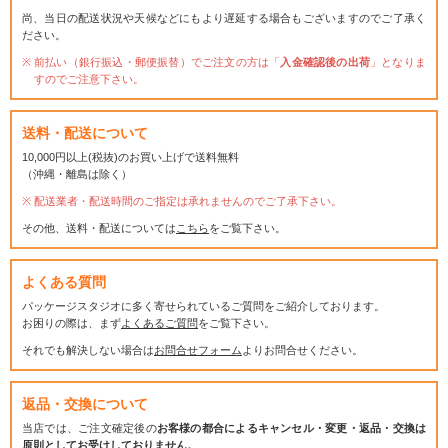
尚、当日の配送状況や天候などにもより遅延する場合もございますのでご了承く
ださい。
前払い（銀行振込・郵便振替）でご注文の方は「
入金確認後の出荷
」となりま
すのでご注意下さい。
送料・配送について
10,000円以上(税抜)のお買い上げで送料無料
（沖縄・離島は除く）
配送業者・配送時間のご指定は承れませんのでご了承下さい。
その他、送料・配送については
こちら
をご覧下さい。
よくある質問
パッケージスタジオに多く寄せられているご質問をご紹介しております。
お困りの際は、まず
よくあるご質問
をご覧下さい。
それでも解決しない場合は
お問合せフォーム
よりお問合せください。
返品・交換について
当店では、ご注文確定後の
お客様の都合によるキャンセル・変更・返品・交換は
原則としてお受けしておりません。