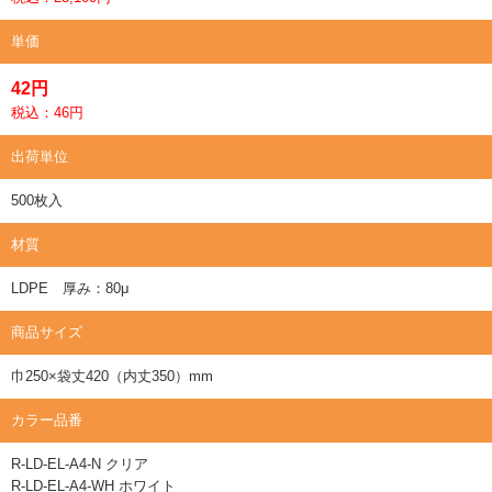
単価
42円
税込：46円
出荷単位
500枚入
材質
LDPE 厚み：80μ
商品サイズ
巾250×袋丈420（内丈350）mm
カラー品番
R-LD-EL-A4-N クリア
R-LD-EL-A4-WH ホワイト