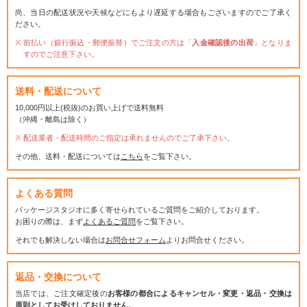
尚、当日の配送状況や天候などにもより遅延する場合もございますのでご了承く
ださい。
前払い（銀行振込・郵便振替）でご注文の方は「
入金確認後の出荷
」となりま
すのでご注意下さい。
送料・配送について
10,000円以上(税抜)のお買い上げで送料無料
（沖縄・離島は除く）
配送業者・配送時間のご指定は承れませんのでご了承下さい。
その他、送料・配送については
こちら
をご覧下さい。
よくある質問
パッケージスタジオに多く寄せられているご質問をご紹介しております。
お困りの際は、まず
よくあるご質問
をご覧下さい。
それでも解決しない場合は
お問合せフォーム
よりお問合せください。
返品・交換について
当店では、ご注文確定後の
お客様の都合によるキャンセル・変更・返品・交換は
原則としてお受けしておりません。