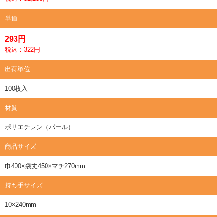
単価
293円
税込：322円
出荷単位
100枚入
材質
ポリエチレン（パール）
商品サイズ
巾400×袋丈450×マチ270mm
持ち手サイズ
10×240mm