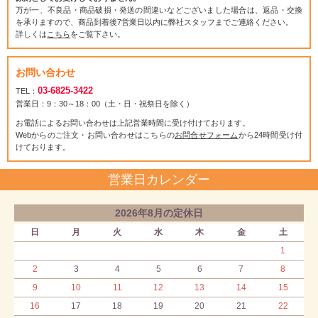
万が一、不良品・商品破損・発送の間違いなどございました場合は、返品・交換
を承りますので、商品到着後7営業日以内に弊社スタッフまでご連絡ください。
詳しくは
こちら
をご覧下さい。
お問い合わせ
03-6825-3422
TEL：
営業日：9：30～18：00（土・日・祝祭日を除く）
お電話によるお問い合わせは上記営業時間に受け付けております。
Webからのご注文・お問い合わせはこちらの
お問合せフォーム
から24時間受け付
けております。
営業日カレンダー
2026年8月の定休日
日
月
火
水
木
金
土
1
2
3
4
5
6
7
8
9
10
11
12
13
14
15
16
17
18
19
20
21
22