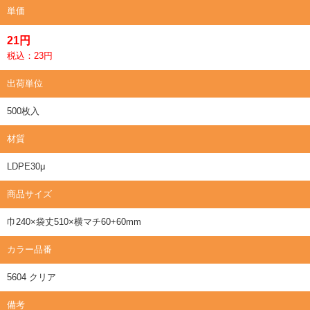
単価
21円
税込：23円
出荷単位
500枚入
材質
LDPE30μ
商品サイズ
巾240×袋丈510×横マチ60+60mm
カラー品番
5604 クリア
備考