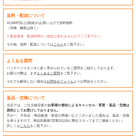
送料・配送について
10,000円以上(税抜)のお買い上げで送料無料
（沖縄・離島は除く）
配送業者・配送時間のご指定は承れませんのでご了承下さい。
その他、送料・配送については
こちら
をご覧下さい。
よくある質問
パッケージスタジオに多く寄せられているご質問をご紹介しております。
お困りの際は、まず
よくあるご質問
をご覧下さい。
それでも解決しない場合は
お問合せフォーム
よりお問合せください。
返品・交換について
当店では、ご注文確定後の
お客様の都合によるキャンセル・変更・返品・交換は
原則としてお受けしておりません。
万が一、不良品・商品破損・発送の間違いなどございました場合は、返品・交換
を承りますので、商品到着後7営業日以内に弊社スタッフまでご連絡ください。
詳しくは
こちら
をご覧下さい。