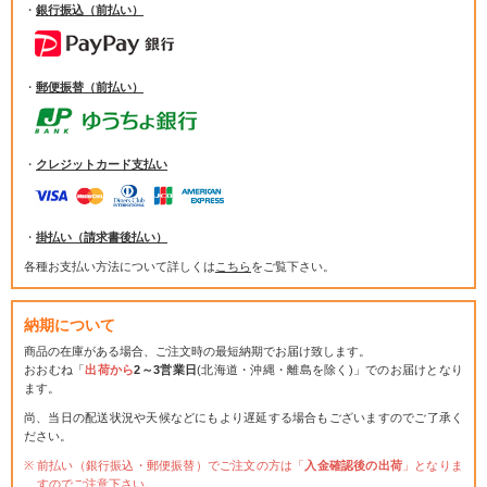
・
銀行振込（前払い）
・
郵便振替（前払い）
・
クレジットカード支払い
・
掛払い（請求書後払い）
各種お支払い方法について詳しくは
こちら
をご覧下さい。
納期について
商品の在庫がある場合、ご注文時の最短納期でお届け致します。
おおむね「
出荷から
2～3営業日
(北海道・沖縄・離島を除く)」でのお届けとなり
ます。
尚、当日の配送状況や天候などにもより遅延する場合もございますのでご了承く
ださい。
前払い（銀行振込・郵便振替）でご注文の方は「
入金確認後の出荷
」となりま
すのでご注意下さい。