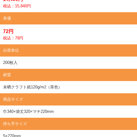
税込：15,840円
単価
72円
税込：79円
出荷単位
200枚入
材質
未晒クラフト紙120g/m2（茶色）
商品サイズ
巾340×袋丈320×マチ220mm
持ち手サイズ
5×270mm