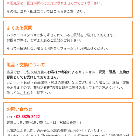
配送業者・配送時間のご指定は承れませんのでご了承下さい。
その他、送料・配送については
こちら
をご覧下さい。
よくある質問
パッケージスタジオに多く寄せられているご質問をご紹介しております。
お困りの際は、まず
よくあるご質問
をご覧下さい。
それでも解決しない場合は
お問合せフォーム
よりお問合せください。
返品・交換について
当店では、ご注文確定後の
お客様の都合によるキャンセル・変更・返品・交換は
原則としてお受けしておりません。
万が一、不良品・商品破損・発送の間違いなどございました場合は、返品・交換
を承りますので、商品到着後7営業日以内に弊社スタッフまでご連絡ください。
詳しくは
こちら
をご覧下さい。
お問い合わせ
03-6825-3422
TEL：
営業日：9：30～18：00（土・日・祝祭日を除く）
お電話によるお問い合わせは上記営業時間に受け付けております。
Webからのご注文・お問い合わせはこちらの
お問合せフォーム
から24時間受け付