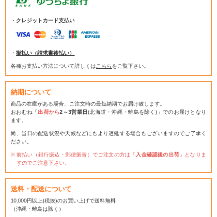
・
クレジットカード支払い
・
掛払い（請求書後払い）
各種お支払い方法について詳しくは
こちら
をご覧下さい。
納期について
商品の在庫がある場合、ご注文時の最短納期でお届け致します。
おおむね「
出荷から
2～3営業日
(北海道・沖縄・離島を除く)」でのお届けとなり
ます。
尚、当日の配送状況や天候などにもより遅延する場合もございますのでご了承く
ださい。
前払い（銀行振込・郵便振替）でご注文の方は「
入金確認後の出荷
」となりま
すのでご注意下さい。
送料・配送について
10,000円以上(税抜)のお買い上げで送料無料
（沖縄・離島は除く）