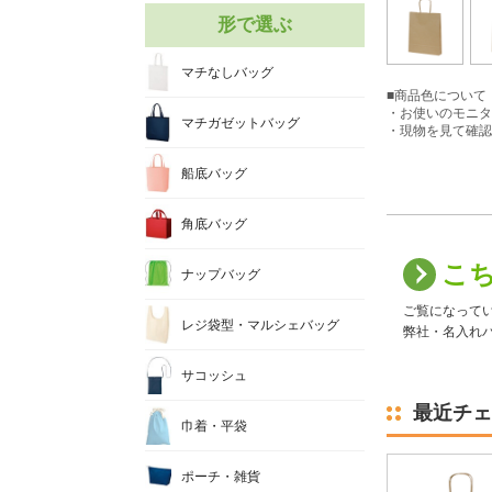
形で選ぶ
マチなしバッグ
■商品色について
・お使いのモニタ
マチガゼットバッグ
・現物を見て確認
船底バッグ
角底バッグ
こ
ナップバッグ
ご覧になって
レジ袋型・マルシェバッグ
弊社・名入れバ
サコッシュ
最近チェ
巾着・平袋
ポーチ・雑貨