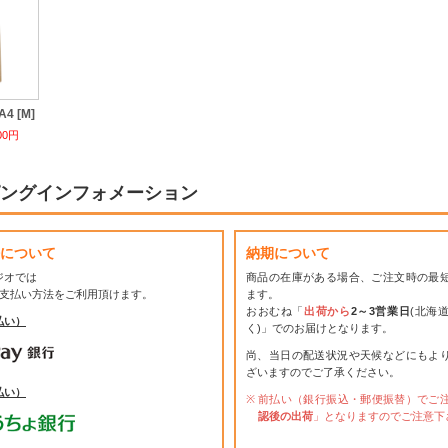
4 [M]
00円
ングインフォメーション
について
納期について
ジオでは
商品の在庫がある場合、ご注文時の最
お支払い方法をご利用頂けます。
ます。
おおむね「
出荷から
2～3営業日
(北海
払い）
く)」でのお届けとなります。
尚、当日の配送状況や天候などにもよ
ざいますのでご了承ください。
払い）
前払い（銀行振込・郵便振替）でご
認後の出荷
」となりますのでご注意下