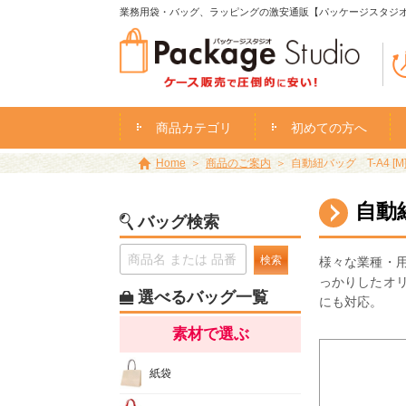
業務用袋・バッグ、ラッピングの激安通販【パッケージスタジ
商品カテゴリ
初めての方へ
Home
商品のご案内
自動紐バッグ T-A4 [M
自動紐
バッグ検索
検索
様々な業種・
っかりしたオ
選べるバッグ一覧
にも対応。
素材で選ぶ
紙袋