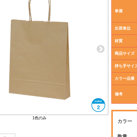
単価
出荷単位
材質
商品サイズ
持ち手サイ
カラー品番
備考
2
1色のみ
カラー
数量