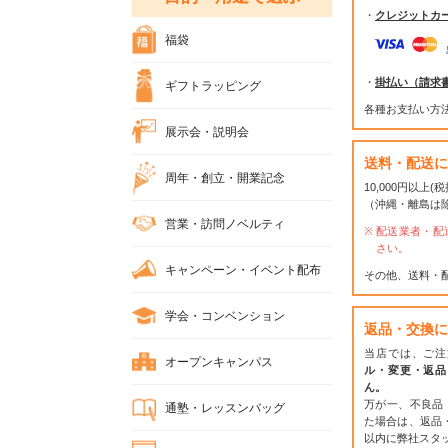
・
クレジットカ
福袋
・
掛払い（請求
ギフトラッピング
各種お支払い方
展示会・説明会
送料・配送に
周年・創立・開業記念
10,000円以上
（沖縄・離島は
営業・訪問ノベルティ
配送業者・配
さい。
キャンペーン・イベント配布
その他、送料・
学会・コンベンション
返品・交換に
当店では、ご注
オープンキャンパス
ル・変更・返品
ん。
万が一、不良品
通塾・レッスンバッグ
た場合は、返品
以内に弊社スタ