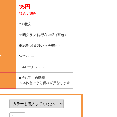
35円
税込：38円
200枚入
未晒クラフト紙80g/m2（茶色）
巾260×袋丈310×マチ60mm
ズ
5×250mm
1541 ナチュラル
■持ち手：自動紐
※本体色により価格が異なります