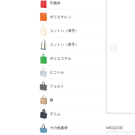
不織布
ポリエチレン
コットン（薄手）
コットン（厚手）
ポリエステル
ビニール
フェルト
麻
デニム
その他素材
●商品詳細