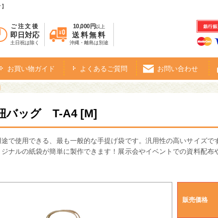
オ】
ご注文後
10,000円
以上
即日対応
送料無料
土日祝は除く
沖縄・離島は別途
お買い物ガイド
よくあるご質問
お問い合わせ
]
バッグ T-A4 [M]
用途で使用できる、最も一般的な手提げ袋です。汎用性の高いサイズで
リジナルの紙袋が簡単に製作できます！展示会やイベントでの資料配布
販売価格