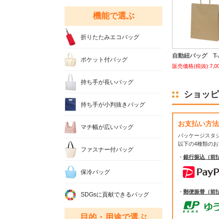
機能で選ぶ
折りたたみエコバッグ
自動紐バッグ T-A
ポケット付バッグ
販売価格(税抜):7,0
持ち手が長いバッグ
ショッピ
持ち手が小判抜きバッグ
お支払い方法
マチ幅が広いバッグ
パッケージスタ
以下の4種類の
ファスナー付バッグ
・
銀行振込（前
保冷バッグ
・
郵便振替（前
SDGsに貢献できるバッグ
目的・用途で選ぶ