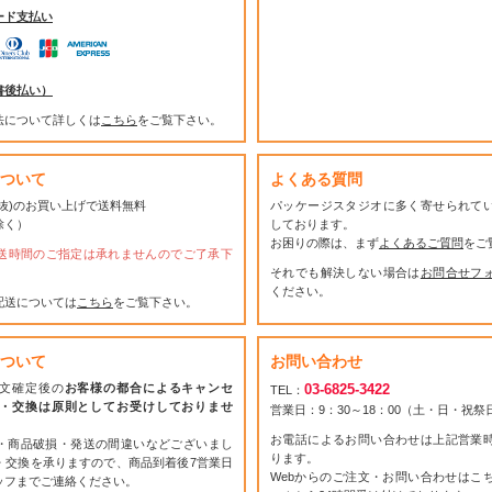
ード支払い
書後払い）
法について詳しくは
こちら
をご覧下さい。
ついて
よくある質問
(税抜)のお買い上げで送料無料
パッケージスタジオに多く寄せられて
除く）
しております。
お困りの際は、まず
よくあるご質問
をご
送時間のご指定は承れませんのでご了承下
それでも解決しない場合は
お問合せフ
ください。
配送については
こちら
をご覧下さい。
ついて
お問い合わせ
文確定後の
お客様の都合によるキャンセ
03-6825-3422
TEL：
・交換は原則としてお受けしておりませ
営業日：9：30～18：00（土・日・祝
お電話によるお問い合わせは上記営業
・商品破損・発送の間違いなどございまし
ります。
・交換を承りますので、商品到着後7営業日
Webからのご注文・お問い合わせはこ
ッフまでご連絡ください。