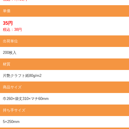
単価
35円
税込：38円
出荷単位
200枚入
材質
片艶クラフト紙80g/m2
商品サイズ
巾260×袋丈310×マチ60mm
持ち手サイズ
5×250mm