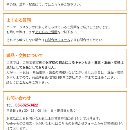
その他、送料・配送については
こちら
をご覧下さい。
よくある質問
パッケージスタジオに多く寄せられているご質問をご紹介しております。
お困りの際は、まず
よくあるご質問
をご覧下さい。
それでも解決しない場合は
お問合せフォーム
よりお問合せください。
返品・交換について
当店では、ご注文確定後の
お客様の都合によるキャンセル・変更・返品・交換は
原則としてお受けしておりません。
万が一、不良品・商品破損・発送の間違いなどございました場合は、返品・交換
を承りますので、商品到着後7営業日以内に弊社スタッフまでご連絡ください。
詳しくは
こちら
をご覧下さい。
お問い合わせ
03-6825-3422
TEL：
営業日：9：30～18：00（土・日・祝祭日を除く）
お電話によるお問い合わせは上記営業時間に受け付けております。
Webからのご注文・お問い合わせはこちらの
お問合せフォーム
から24時間受け付
けております。