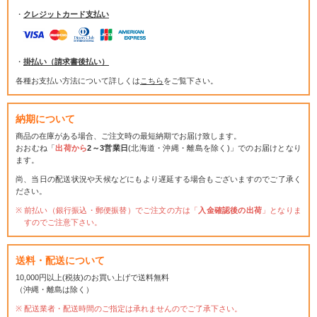
・
クレジットカード支払い
・
掛払い（請求書後払い）
各種お支払い方法について詳しくは
こちら
をご覧下さい。
納期について
商品の在庫がある場合、ご注文時の最短納期でお届け致します。
おおむね「
出荷から
2～3営業日
(北海道・沖縄・離島を除く)」でのお届けとなり
ます。
尚、当日の配送状況や天候などにもより遅延する場合もございますのでご了承く
ださい。
前払い（銀行振込・郵便振替）でご注文の方は「
入金確認後の出荷
」となりま
すのでご注意下さい。
送料・配送について
10,000円以上(税抜)のお買い上げで送料無料
（沖縄・離島は除く）
配送業者・配送時間のご指定は承れませんのでご了承下さい。