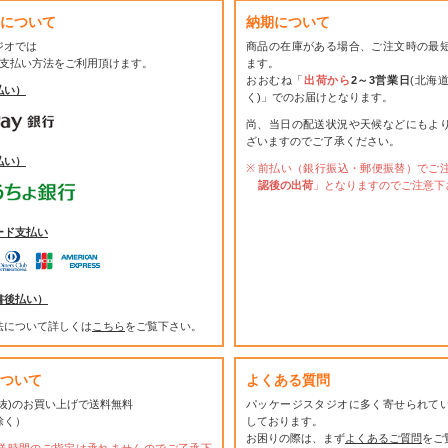
について
納期について
ジオでは
商品の在庫がある場合、ご注文時の最
お支払い方法をご利用頂けます。
ます。
おおむね「
出荷から
2～3営業日
(北海
払い）
く)」でのお届けとなります。
尚、当日の配送状況や天候などにもよ
ざいますのでご了承ください。
払い）
前払い（銀行振込・郵便振替）でご
認後の出荷
」となりますのでご注意下
ード支払い
書後払い）
法について詳しくは
こちら
をご覧下さい。
ついて
よくある質問
(税抜)のお買い上げで送料無料
パッケージスタジオに多く寄せられて
除く）
しております。
お困りの際は、まず
よくあるご質問
をご