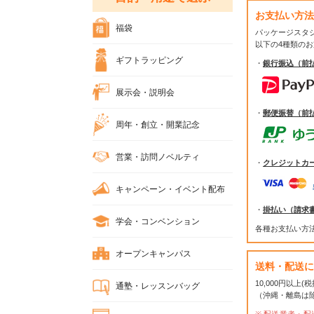
お支払い方法
福袋
パッケージスタ
以下の4種類の
ギフトラッピング
・
銀行振込（前
展示会・説明会
・
郵便振替（前
周年・創立・開業記念
営業・訪問ノベルティ
・
クレジットカ
キャンペーン・イベント配布
・
掛払い（請求
学会・コンベンション
各種お支払い方
オープンキャンパス
送料・配送に
10,000円以上
通塾・レッスンバッグ
（沖縄・離島は