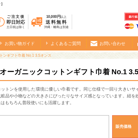
オ】
ご注文後
10,000円
以上
即日対応
送料無料
土日祝は除く
沖縄・離島は別途
お買い物ガイド
よくあるご質問
お問い合わせ
ンギフト巾着 No.1 3.5オンス
・オーガニックコットンギフト巾着 No.1 3.
コットンを使用した環境に優しい巾着です。同じ仕様で一回り大きいサ
化粧品や小物などの大きさにぴったりなサイズ感となっています。紐を
にはもちろん普段使いにも活躍します。
販売価格