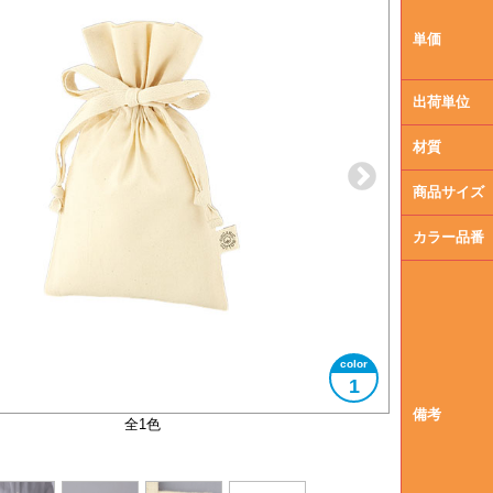
単価
出荷単位
材質
商品サイズ
カラー品番
1
備考
大きさイメージ
使用イメージ
ロゴタグ付き
全1色