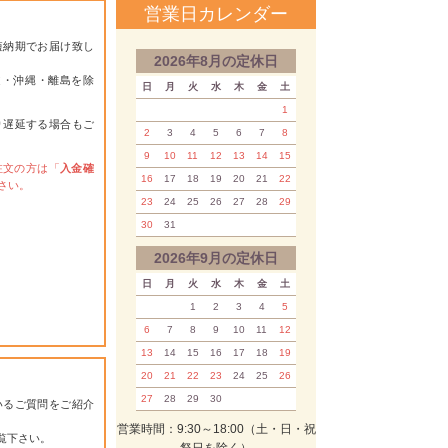
営業日カレンダー
短納期でお届け致し
2026年8月の定休日
道・沖縄・離島を除
日
月
火
水
木
金
土
1
り遅延する場合もご
2
3
4
5
6
7
8
9
10
11
12
13
14
15
注文の方は「
入金確
16
17
18
19
20
21
22
さい。
23
24
25
26
27
28
29
30
31
2026年9月の定休日
日
月
火
水
木
金
土
1
2
3
4
5
6
7
8
9
10
11
12
13
14
15
16
17
18
19
20
21
22
23
24
25
26
27
28
29
30
いるご質問をご紹介
営業時間：9:30～18:00（土・日・祝
覧下さい。