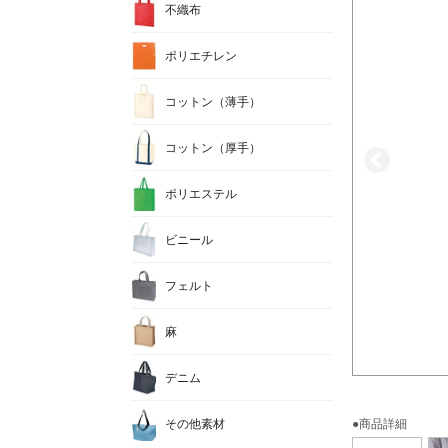
不織布
ポリエチレン
コットン（薄手）
コットン（厚手）
ポリエステル
ビニール
フェルト
麻
デニム
その他素材
●商品詳細