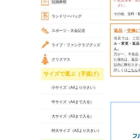
配送業者・配
冠婚葬祭
さい。
その他、送料・
ランドリーバッグ
返品・交換に
スポーツ・大会記念
当店では、ご注
ル・変更・返品
ライブ・ファンクラブグッズ
ん。
万が一、不良品
クリスマス
た場合は、返品
以内に弊社スタ
詳しくは
こちら
サイズで選ぶ（手提げ）
小サイズ（A4より小さい）
中サイズ（A4まで入る）
大サイズ（A3まで入る）
特大サイズ（A3より大きい）