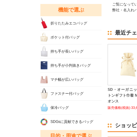
ご覧になって
機能で選ぶ
弊社・名入れバ
折りたたみエコバッグ
最近チェ
ポケット付バッグ
持ち手が長いバッグ
持ち手が小判抜きバッグ
マチ幅が広いバッグ
SD・オーガニ
ファスナー付バッグ
トンギフト巾着 No.
オンス
保冷バッグ
販売価格(税抜):33,
SDGsに貢献できるバッグ
ショッピ
目的・用途で選ぶ