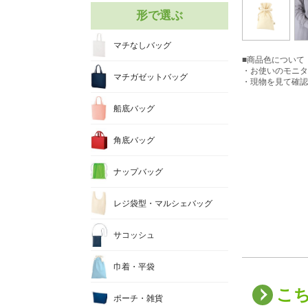
形で選ぶ
マチなしバッグ
■商品色について
・お使いのモニタ
マチガゼットバッグ
・現物を見て確認
船底バッグ
角底バッグ
ナップバッグ
レジ袋型・マルシェバッグ
サコッシュ
巾着・平袋
こ
ポーチ・雑貨