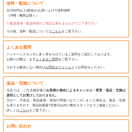
送料・配送について
10,000円以上(税抜)のお買い上げで送料無料
（沖縄・離島は除く）
配送業者・配送時間のご指定は承れませんのでご了承下さい。
その他、送料・配送については
こちら
をご覧下さい。
よくある質問
パッケージスタジオに多く寄せられているご質問をご紹介しております。
お困りの際は、まず
よくあるご質問
をご覧下さい。
それでも解決しない場合は
お問合せフォーム
よりお問合せください。
返品・交換について
当店では、ご注文確定後の
お客様の都合によるキャンセル・変更・返品・交換は
原則としてお受けしておりません。
万が一、不良品・商品破損・発送の間違いなどございました場合は、返品・交換
を承りますので、商品到着後7営業日以内に弊社スタッフまでご連絡ください。
詳しくは
こちら
をご覧下さい。
お問い合わせ