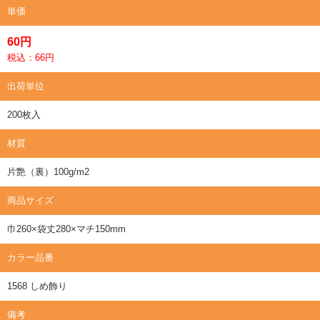
単価
60円
税込：66円
出荷単位
200枚入
材質
片艶（裏）100g/m2
商品サイズ
巾260×袋丈280×マチ150mm
カラー品番
1568 しめ飾り
備考