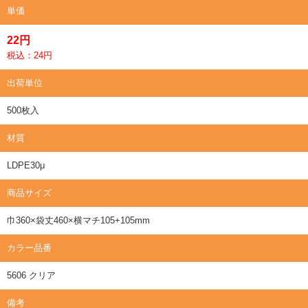
単価
22円
税込：24円
出荷単位
500枚入
材質
LDPE30μ
商品サイズ
巾360×袋丈460×横マチ105+105mm
カラー品番
5606 クリア
備考