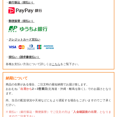
・
銀行振込（前払い）
・
郵便振替（前払い）
・
クレジットカード支払い
・
掛払い（請求書後払い）
各種お支払い方法について詳しくは
こちら
をご覧下さい。
納期について
商品の在庫がある場合、ご注文時の最短納期でお届け致します。
おおむね「
出荷から
2～3営業日
(北海道・沖縄・離島を除く)」でのお届けとなり
ます。
尚、当日の配送状況や天候などにもより遅延する場合もございますのでご了承く
ださい。
前払い（銀行振込・郵便振替）でご注文の方は「
入金確認後の出荷
」となりま
すのでご注意下さい。