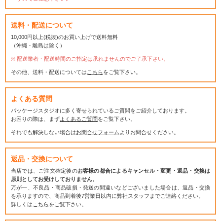
送料・配送について
10,000円以上(税抜)のお買い上げで送料無料
（沖縄・離島は除く）
配送業者・配送時間のご指定は承れませんのでご了承下さい。
その他、送料・配送については
こちら
をご覧下さい。
よくある質問
パッケージスタジオに多く寄せられているご質問をご紹介しております。
お困りの際は、まず
よくあるご質問
をご覧下さい。
それでも解決しない場合は
お問合せフォーム
よりお問合せください。
返品・交換について
当店では、ご注文確定後の
お客様の都合によるキャンセル・変更・返品・交換は
原則としてお受けしておりません。
万が一、不良品・商品破損・発送の間違いなどございました場合は、返品・交換
を承りますので、商品到着後7営業日以内に弊社スタッフまでご連絡ください。
詳しくは
こちら
をご覧下さい。