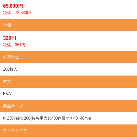
65,800円
税込：72,380円
単価
329円
税込：361円
出荷単位
200枚入
材質
EVA
商品サイズ
巾230×袋丈260(持ち手含む400)×横マチ40+40mm
持ち手サイズ