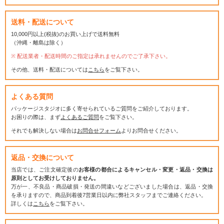
送料・配送について
10,000円以上(税抜)のお買い上げで送料無料
（沖縄・離島は除く）
配送業者・配送時間のご指定は承れませんのでご了承下さい。
その他、送料・配送については
こちら
をご覧下さい。
よくある質問
パッケージスタジオに多く寄せられているご質問をご紹介しております。
お困りの際は、まず
よくあるご質問
をご覧下さい。
それでも解決しない場合は
お問合せフォーム
よりお問合せください。
返品・交換について
当店では、ご注文確定後の
お客様の都合によるキャンセル・変更・返品・交換は
原則としてお受けしておりません。
万が一、不良品・商品破損・発送の間違いなどございました場合は、返品・交換
を承りますので、商品到着後7営業日以内に弊社スタッフまでご連絡ください。
詳しくは
こちら
をご覧下さい。