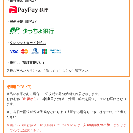
・
銀行振込（前払い）
・
郵便振替（前払い）
・
クレジットカード支払い
・
掛払い（請求書後払い）
各種お支払い方法について詳しくは
こちら
をご覧下さい。
納期について
商品の在庫がある場合、ご注文時の最短納期でお届け致します。
おおむね「
出荷から
2～3営業日
(北海道・沖縄・離島を除く)」でのお届けとなり
ます。
尚、当日の配送状況や天候などにもより遅延する場合もございますのでご了承く
ださい。
前払い（銀行振込・郵便振替）でご注文の方は「
入金確認後の出荷
」となりま
すのでご注意下さい。