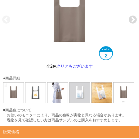
2
全2色
大きさイメージ
クリアもございます
A5サイズ対応
使用イメージ
使用イメージ
●商品詳細
■商品色について
・お使いのモニターにより、商品の色味が実物と異なる場合があります。
・現物を見て確認したい方は商品サンプルのご購入をおすすめします。
販売価格